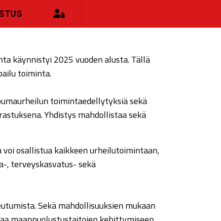
ISTUS
ta käynnistyi 2025 vuoden alusta. Tällä
pailu toiminta.
pumaurheilun toimintaedellytyksiä sekä
rastuksena. Yhdistys mahdollistaa sekä
a voi osallistua kaikkeen urheilutoimintaan,
ta-, terveyskasvatus- sekä
teutumista. Sekä mahdollisuuksien mukaan
ttaa maanpuolustustaitojen kehittymiseen