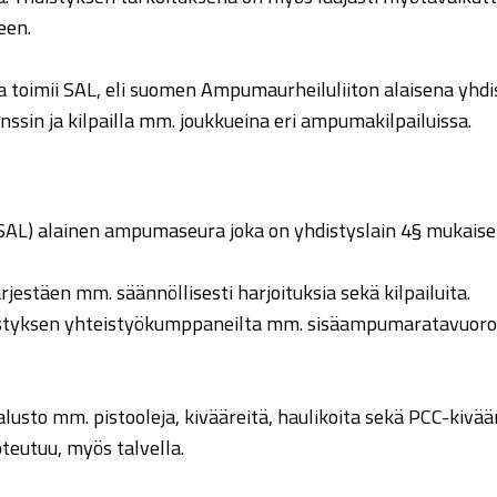
een.
toimii SAL, eli suomen Ampumaurheiluliiton alaisena yhdi
nssin ja kilpailla mm. joukkueina eri ampumakilpailuissa.
AL) alainen ampumaseura joka on yhdistyslain 4§ mukaise
rjestäen mm. säännöllisesti harjoituksia sekä kilpailuita.
istyksen yhteistyökumppaneilta mm. sisäampumaratavuoroja
lusto mm. pistooleja, kivääreitä, haulikoita sekä PCC-kiväär
teutuu, myös talvella.