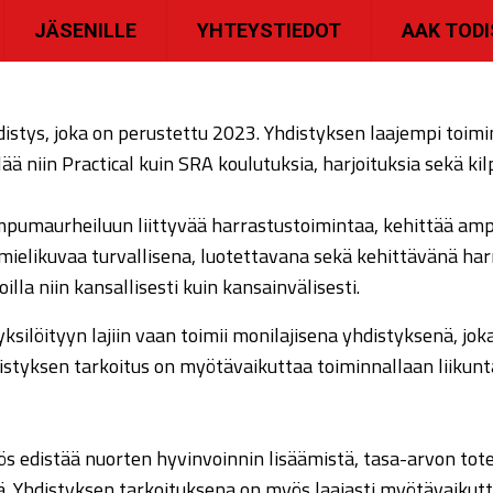
JÄSENILLE
YHTEYSTIEDOT
AAK TOD
tys, joka on perustettu 2023. Yhdistyksen laajempi toimin
ää niin Practical kuin SRA koulutuksia, harjoituksia sekä kil
ampumaurheiluun liittyvää harrastustoimintaa, kehittää am
ielikuvaa turvallisena, luotettavana sekä kehittävänä har
illa niin kansallisesti kuin kansainvälisesti.
ksilöityyn lajiin vaan toimii monilajisena yhdistyksenä, jok
hdistyksen tarkoitus on myötävaikuttaa toiminnallaan liikun
s edistää nuorten hyvinvoinnin lisäämistä, tasa-arvon to
ä. Yhdistyksen tarkoituksena on myös laajasti myötävaiku