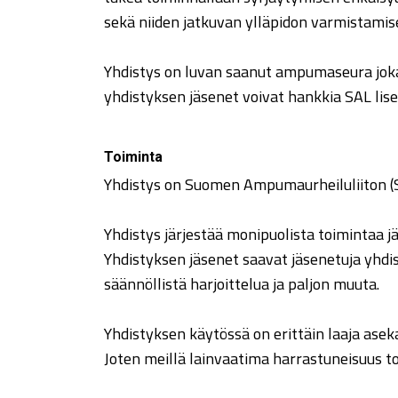
sekä niiden jatkuvan ylläpidon varmistamis
Yhdistys on luvan saanut ampumaseura joka 
yhdistyksen jäsenet voivat hankkia SAL lise
Toiminta
Yhdistys on Suomen Ampumaurheiluliiton (S
Yhdistys järjestää monipuolista toimintaa jä
Yhdistyksen jäsenet saavat jäsenetuja yhd
säännöllistä harjoittelua ja paljon muuta.
Yhdistyksen käytössä on erittäin laaja aseka
Joten meillä lainvaatima harrastuneisuus to