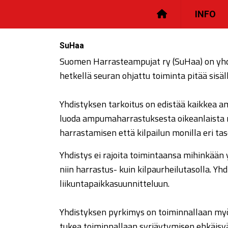
INFO
SuHaa
Suomen Harrasteampujat ry (SuHaa) on yhdis
hetkellä seuran ohjattu toiminta pitää sisäll
Yhdistyksen tarkoitus on edistää kaikkea 
luoda ampumaharrastuksesta oikeanlaista m
harrastamisen että kilpailun monilla eri taso
Yhdistys ei rajoita toimintaansa mihinkään y
niin harrastus- kuin kilpaurheilutasolla. Y
liikuntapaikkasuunnitteluun.
Yhdistyksen pyrkimys on toiminnallaan myö
tukea toiminnallaan syrjäytymisen ehkäisy